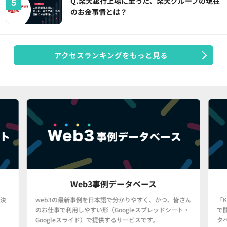
Q.楽天銀行上場に至った、楽天グループの現在
のお金事情とは？
アクセスランキングをもっと見る
Web3事例データベース
決
web3の最新事例を日本語で分かりやすく、かつ、皆さん
「
のお仕事で利用しやすい形（Googleスプレッドシート・
で
Googleスライド）で提供するサービスです。
タ