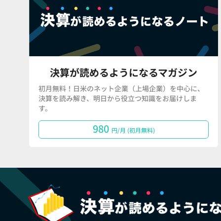
決算が読めるようになるマガジン
初月無料！日米のネット企業（上場企業）を中心に、
決算を読み解き、明日から役立つ知識をお届けしま
す。
980
円/月 (初月無料)