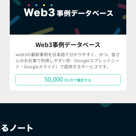
Web3事例データベース
web3の最新事例を日本語で分かりやすく、かつ、皆さ
んのお仕事で利用しやすい形（Googleスプレッドシー
ト・Googleスライド）で提供するサービスです。
50,000
円/月で購読する