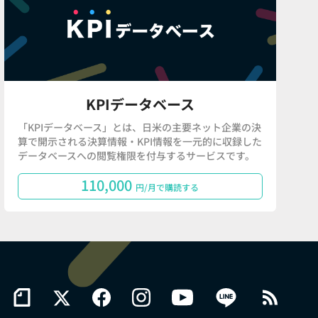
KPIデータベース
「KPIデータベース」とは、日米の主要ネット企業の決
算で開示される決算情報・KPI情報を一元的に収録した
データベースへの閲覧権限を付与するサービスです。
110,000
円/月で購読する