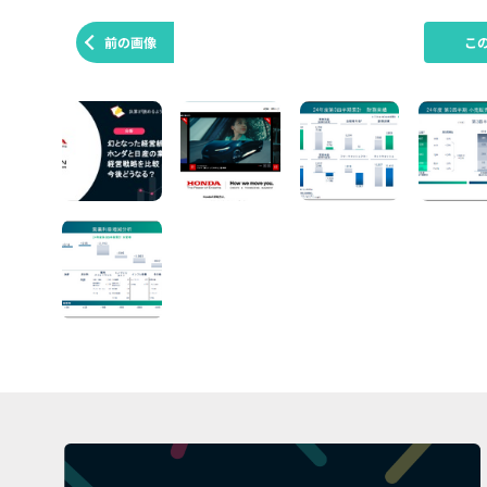
前の画像
こ