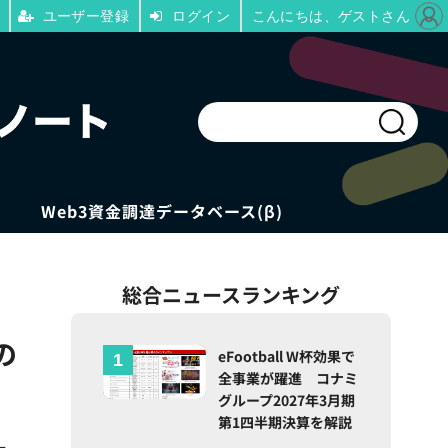
ユーザー登録
ログイン
こんにちは、ゲストさん
Web3資金調達データベース(β)
総合ニュースランキング
の
eFootball W杯効果で
全事業が躍進 コナミ
グループ2027年3月期
第1四半期決算を解説
一