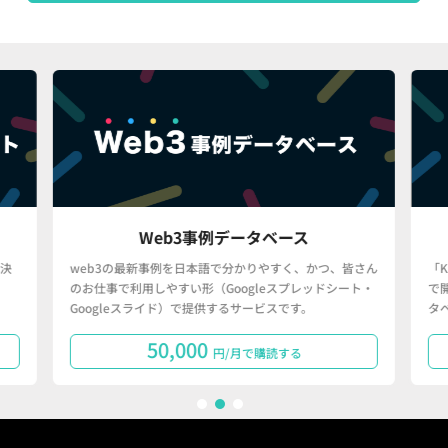
Web3事例データベース
決
web3の最新事例を日本語で分かりやすく、かつ、皆さん
「
のお仕事で利用しやすい形（Googleスプレッドシート・
で
Googleスライド）で提供するサービスです。
タ
50,000
円/月で購読する
1
2
3