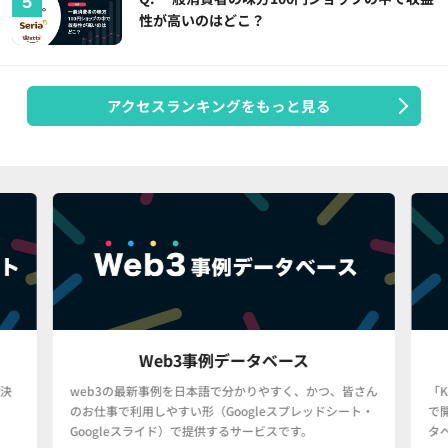
性が高いのはどこ？
アクセスランキングをもっと見る
Web3事例データベース
決
web3の最新事例を日本語で分かりやすく、かつ、皆さん
「
のお仕事で利用しやすい形（Googleスプレッドシート・
で
Googleスライド）で提供するサービスです。
タ