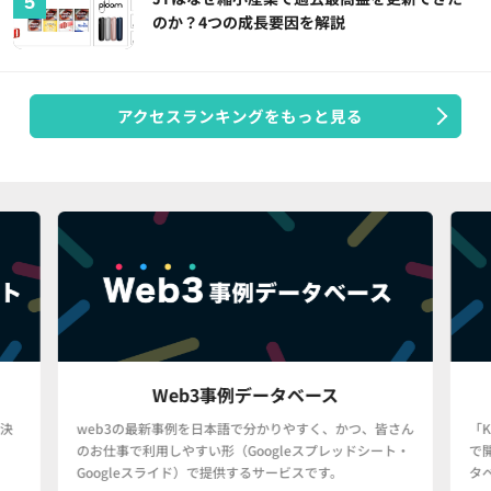
のか？4つの成長要因を解説
アクセスランキングをもっと見る
Web3事例データベース
決
web3の最新事例を日本語で分かりやすく、かつ、皆さん
「
のお仕事で利用しやすい形（Googleスプレッドシート・
で
Googleスライド）で提供するサービスです。
タ