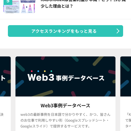
少した理由とは？
アクセスランキングをもっと見る
Web3事例データベース
決
web3の最新事例を日本語で分かりやすく、かつ、皆さん
「
のお仕事で利用しやすい形（Googleスプレッドシート・
で
Googleスライド）で提供するサービスです。
タ