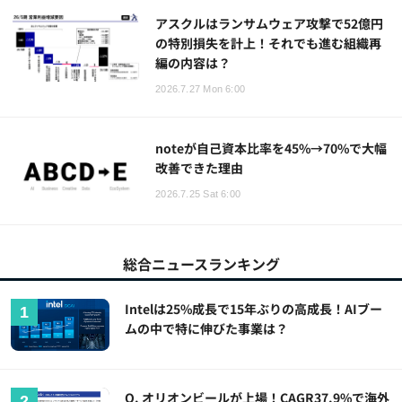
アスクルはランサムウェア攻撃で52億円
の特別損失を計上！それでも進む組織再
編の内容は？
2026.7.27 Mon 6:00
noteが自己資本比率を45%→70%で大幅
改善できた理由
2026.7.25 Sat 6:00
総合ニュースランキング
Intelは25%成長で15年ぶりの高成長！AIブー
ムの中で特に伸びた事業は？
Q. オリオンビールが上場！CAGR37.9%で海外