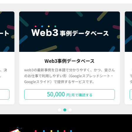
Web3事例データベース
決
web3の最新事例を日本語で分かりやすく、かつ、皆さん
「
のお仕事で利用しやすい形（Googleスプレッドシート・
で
Googleスライド）で提供するサービスです。
タ
50,000
円/月で購読する
1
2
3