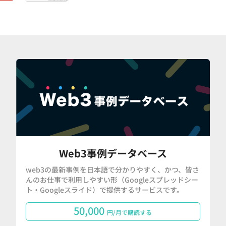
Web3事例データベース
web3の最新事例を日本語で分かりやすく、かつ、皆さ
んのお仕事で利用しやすい形（Googleスプレッドシー
ト・Googleスライド）で提供するサービスです。
50,000
円/月で購読する