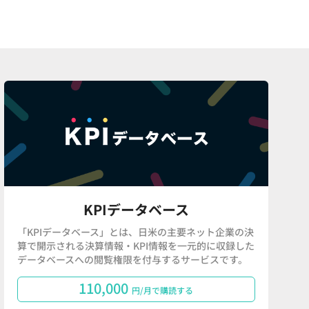
KPIデータベース
「KPIデータベース」とは、日米の主要ネット企業の決
算で開示される決算情報・KPI情報を一元的に収録した
データベースへの閲覧権限を付与するサービスです。
110,000
円/月で購読する