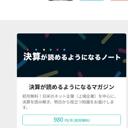
決算が読めるようになるマガジン
初月無料！日米のネット企業（上場企業）を中心に、
決算を読み解き、明日から役立つ知識をお届けしま
す。
980
円/月 (初月無料)