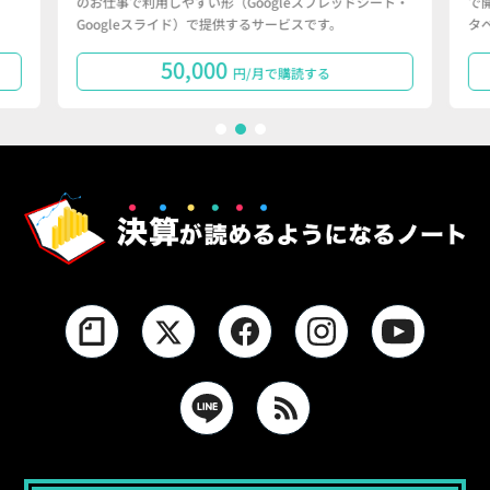
のお仕事で利用しやすい形（Googleスプレッドシート・
で
Googleスライド）で提供するサービスです。
タ
50,000
円/月で購読する
1
2
3