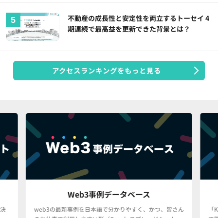
不動産の成長性と安定性を両立するトーセイ 4
期連続で最高益を更新できた背景とは？
アクセスランキングをもっと見る
Web3事例データベース
決
web3の最新事例を日本語で分かりやすく、かつ、皆さん
「