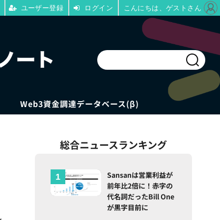
ユーザー登録
ログイン
こんにちは、ゲストさん
Web3資金調達データベース(β)
総合ニュースランキング
Sansanは営業利益が
前年比2倍に！赤字の
代名詞だったBill One
が黒字目前に
ン