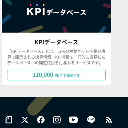
KPIデータベース
「KPIデータベース」とは、日米の主要ネット企業の決
算で開示される決算情報・KPI情報を一元的に収録した
データベースへの閲覧権限を付与するサービスです。
110,000
円/月で購読する