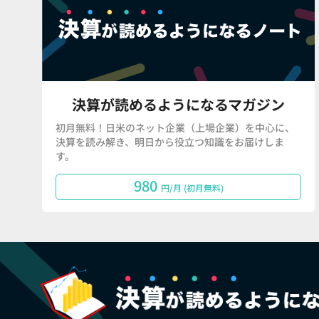
決算が読めるようになるマガジン
初月無料！日米のネット企業（上場企業）を中心に、
決算を読み解き、明日から役立つ知識をお届けしま
す。
980
円/月 (初月無料)