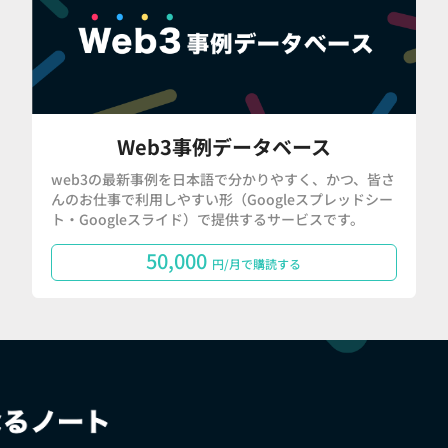
Web3事例データベース
web3の最新事例を日本語で分かりやすく、かつ、皆さ
んのお仕事で利用しやすい形（Googleスプレッドシー
ト・Googleスライド）で提供するサービスです。
50,000
円/月で購読する