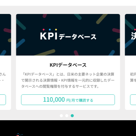
KPIデータベース
さん
「KPIデータベース」とは、日米の主要ネット企業の決算
初
ト・
で開示される決算情報・KPI情報を一元的に収録したデー
算
タベースへの閲覧権限を付与するサービスです。
110,000
円/月で購読する
1
2
3