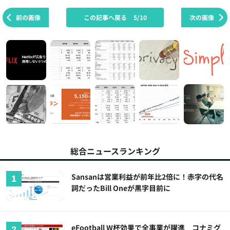
前の画像
この記事へ戻る
5/10
次の画像
総合ニュースランキング
Sansanは営業利益が前年比2倍に！赤字の代名
詞だったBill Oneが黒字目前に
eFootball W杯効果で全事業が躍進 コナミグ