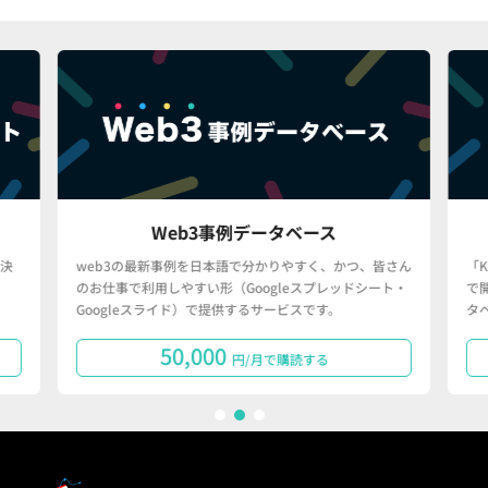
Web3事例データベース
決
web3の最新事例を日本語で分かりやすく、かつ、皆さん
「
のお仕事で利用しやすい形（Googleスプレッドシート・
で
Googleスライド）で提供するサービスです。
タ
50,000
円/月で購読する
1
2
3