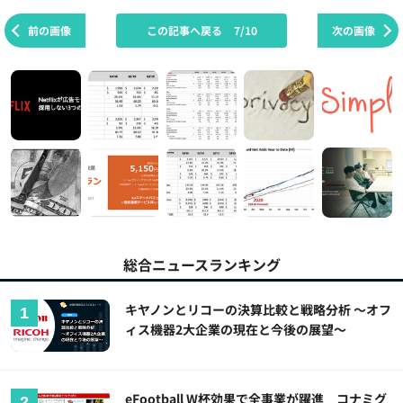
前の画像
この記事へ戻る
7/10
次の画像
総合ニュースランキング
キヤノンとリコーの決算比較と戦略分析 ～オフ
ィス機器2大企業の現在と今後の展望～
eFootball W杯効果で全事業が躍進 コナミグ