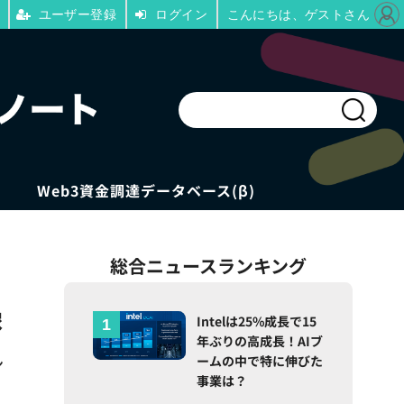
ユーザー登録
ログイン
こんにちは、ゲストさん
Web3資金調達データベース(β)
総合ニュースランキング
像
Intelは25%成長で15
年ぶりの高成長！AIブ
ームの中で特に伸びた
ン
事業は？