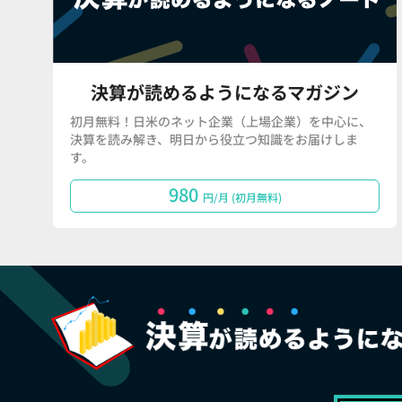
決算が読めるようになるマガジン
初月無料！日米のネット企業（上場企業）を中心に、
決算を読み解き、明日から役立つ知識をお届けしま
す。
980
円/月 (初月無料)