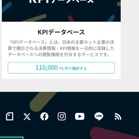
KPIデータベース
「KPIデータベース」とは、日米の主要ネット企業の決
算で開示される決算情報・KPI情報を一元的に収録した
データベースへの閲覧権限を付与するサービスです。
110,000
円/月で購読する