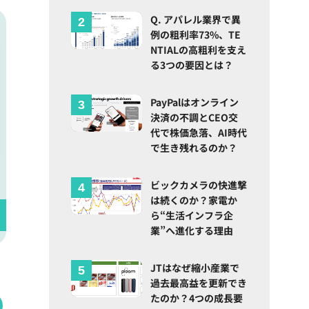
Q. アパレル業界で異
例の粗利率73%、TE
NTIALの高粗利を支え
る3つの要因とは？
PayPalはオンライン
決済の不調とCEO交
代で株価急落、AI時代
で生き残れるのか？
ビックカメラの快進撃
は続くのか？家電か
ら“生活インフラ企
業”へ進化する理由
JTはなぜ縮小産業で
過去最高益を更新でき
たのか？4つの成長要