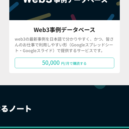
Web3事例データベース
web3の最新事例を日本語で分かりやすく、かつ、皆さ
んのお仕事で利用しやすい形（Googleスプレッドシー
ト・Googleスライド）で提供するサービスです。
50,000
円/月で購読する