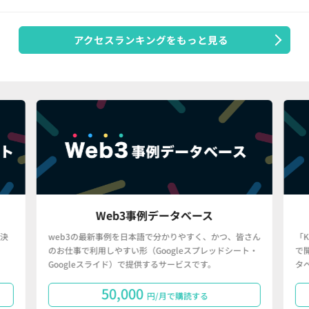
アクセスランキングをもっと見る
Web3事例データベース
決
web3の最新事例を日本語で分かりやすく、かつ、皆さん
「
のお仕事で利用しやすい形（Googleスプレッドシート・
で
Googleスライド）で提供するサービスです。
タ
50,000
円/月で購読する