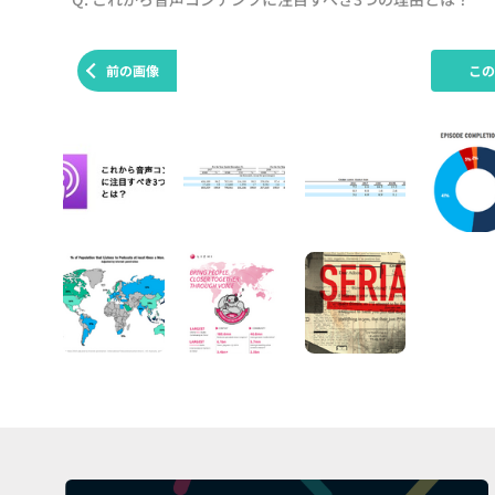
前の画像
こ