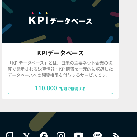
KPIデータベース
「KPIデータベース」とは、日米の主要ネット企業の決
算で開示される決算情報・KPI情報を一元的に収録した
データベースへの閲覧権限を付与するサービスです。
110,000
円/月で購読する