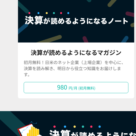
決算が読めるようになるマガジン
初月無料！日米のネット企業（上場企業）を中心に、
決算を読み解き、明日から役立つ知識をお届けしま
す。
980
円/月 (初月無料)