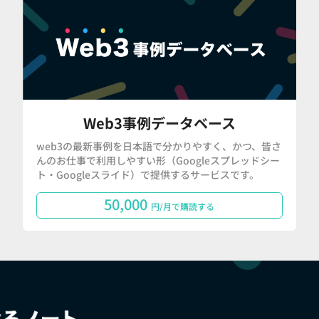
Web3事例データベース
web3の最新事例を日本語で分かりやすく、かつ、皆さ
んのお仕事で利用しやすい形（Googleスプレッドシー
ト・Googleスライド）で提供するサービスです。
50,000
円/月で購読する