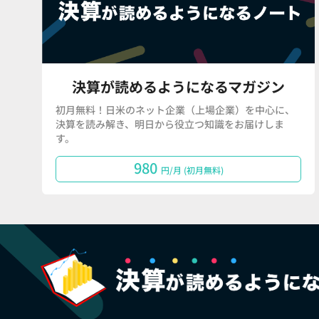
決算が読めるようになるマガジン
初月無料！日米のネット企業（上場企業）を中心に、
決算を読み解き、明日から役立つ知識をお届けしま
す。
980
円/月 (初月無料)