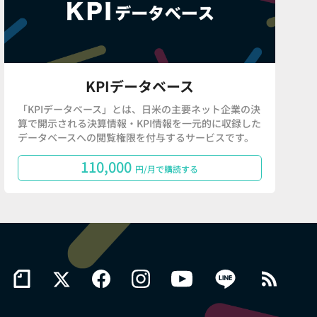
KPIデータベース
「KPIデータベース」とは、日米の主要ネット企業の決
算で開示される決算情報・KPI情報を一元的に収録した
データベースへの閲覧権限を付与するサービスです。
110,000
円/月で購読する