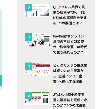
Q. アパレル業界で異
例の粗利率73%、TE
NTIALの高粗利を支え
る3つの要因とは？
PayPalはオンライン
決済の不調とCEO交
代で株価急落、AI時代
で生き残れるのか？
ビックカメラの快進撃
は続くのか？家電か
ら“生活インフラ企
業”へ進化する理由
JTはなぜ縮小産業で
過去最高益を更新でき
たのか？4つの成長要