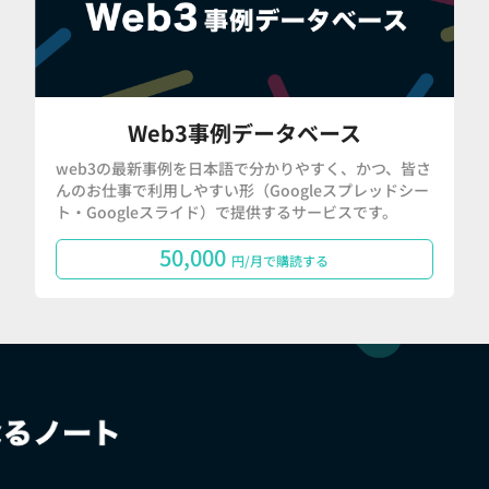
Web3事例データベース
web3の最新事例を日本語で分かりやすく、かつ、皆さ
んのお仕事で利用しやすい形（Googleスプレッドシー
ト・Googleスライド）で提供するサービスです。
50,000
円/月で購読する