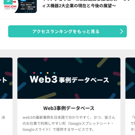
ィス機器2大企業の現在と今後の展望～
アクセスランキングをもっと見る
Web3事例データベース
決
web3の最新事例を日本語で分かりやすく、かつ、皆さん
「
のお仕事で利用しやすい形（Googleスプレッドシート・
で
Googleスライド）で提供するサービスです。
タ