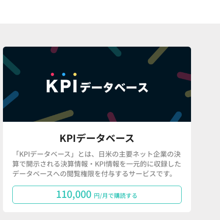
KPIデータベース
「KPIデータベース」とは、日米の主要ネット企業の決
算で開示される決算情報・KPI情報を一元的に収録した
データベースへの閲覧権限を付与するサービスです。
110,000
円/月で購読する