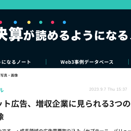
うになるノート
Web3事例データベース
写真・画像
ル
2023.9.7 Thu 15:37
ネット広告、増収企業に見られる3つの
像
つです。・成長領域の広告需要取り込み（セプテーニ、バリュ