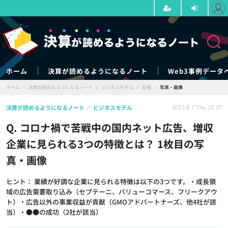
ホーム
決算が読めるようになるノート
Web3事例データ
ホーム
›
決算が読めるようになるノート
›
ビジネスモデル
›
記事
›
写真・画像
決算が読めるようになるノート
ビジネスモデル
2023.9.7 Thu 15:37
Q. コロナ禍で苦戦中の国内ネット広告、増収
企業に見られる3つの特徴とは？ 1枚目の写
真・画像
ヒント： 業績が好調な企業に見られる特徴は以下の3つです。・成長領
域の広告需要取り込み（セプテーニ、バリューコマース、フリークアウ
ト）・広告以外の事業収益が貢献（GMOアドパートナーズ、他4社が該
当）・●●の成功（2社が該当）