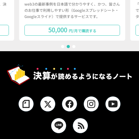
決
web3の最新事例を日本語で分かりやすく、かつ、皆さん
「
のお仕事で利用しやすい形（Googleスプレッドシート・
で
Googleスライド）で提供するサービスです。
タ
50,000
円/月で購読する
1
2
3