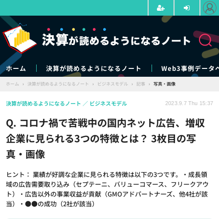
ホーム
決算が読めるようになるノート
Web3事例データ
ホーム
›
決算が読めるようになるノート
›
ビジネスモデル
›
記事
›
写真・画像
決算が読めるようになるノート
ビジネスモデル
2023.9.7 Thu 15:37
Q. コロナ禍で苦戦中の国内ネット広告、増収
企業に見られる3つの特徴とは？ 3枚目の写
真・画像
ヒント： 業績が好調な企業に見られる特徴は以下の3つです。・成長領
域の広告需要取り込み（セプテーニ、バリューコマース、フリークアウ
ト）・広告以外の事業収益が貢献（GMOアドパートナーズ、他4社が該
当）・●●の成功（2社が該当）