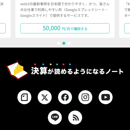
決
web3の最新事例を日本語で分かりやすく、かつ、皆さん
「
のお仕事で利用しやすい形（Googleスプレッドシート・
で
Googleスライド）で提供するサービスです。
タ
50,000
円/月で購読する
1
2
3