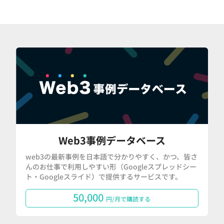
Web3事例データベース
web3の最新事例を日本語で分かりやすく、かつ、皆さ
んのお仕事で利用しやすい形（Googleスプレッドシー
ト・Googleスライド）で提供するサービスです。
50,000
円/月で購読する