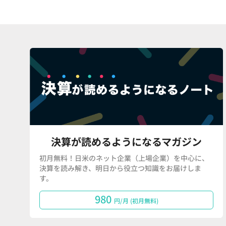
決算が読めるようになるマガジン
初月無料！日米のネット企業（上場企業）を中心に、
決算を読み解き、明日から役立つ知識をお届けしま
す。
980
円/月 (初月無料)