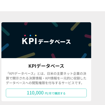
KPIデータベース
「KPIデータベース」とは、日米の主要ネット企業の決
算で開示される決算情報・KPI情報を一元的に収録した
データベースへの閲覧権限を付与するサービスです。
110,000
円/月で購読する