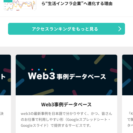
ら“生活インフラ企業”へ進化する理由
アクセスランキングをもっと見る
Web3事例データベース
決
web3の最新事例を日本語で分かりやすく、かつ、皆さん
「
のお仕事で利用しやすい形（Googleスプレッドシート・
で
Googleスライド）で提供するサービスです。
タ