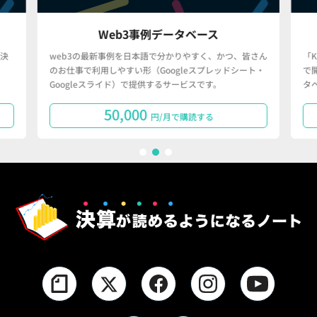
Web3事例データベース
決
web3の最新事例を日本語で分かりやすく、かつ、皆さん
「
のお仕事で利用しやすい形（Googleスプレッドシート・
で
Googleスライド）で提供するサービスです。
タ
50,000
円/月で購読する
1
2
3