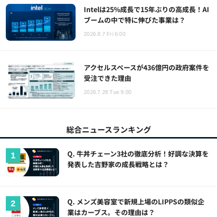
Intelは25%成長で15年ぶりの高成長！AI
ブームの中で特に伸びた事業は？
2026.8.7 Fri 6:00
アクセルスペースが436億円の政府案件を
受注できた理由
2026.7.28 Tue 9:00
総合ニュースランキング
Q. 牛丼チェーン3社の徹底分析！好調な決算を
発表した吉野家の成長戦略とは？
Q. メンズ美容室で新規上場のLIPPSの類似企
業はカーブス。その理由は？