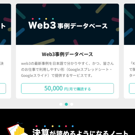
Web3事例データベース
決
web3の最新事例を日本語で分かりやすく、かつ、皆さん
「
のお仕事で利用しやすい形（Googleスプレッドシート・
で
Googleスライド）で提供するサービスです。
タ
50,000
円/月で購読する
1
2
3