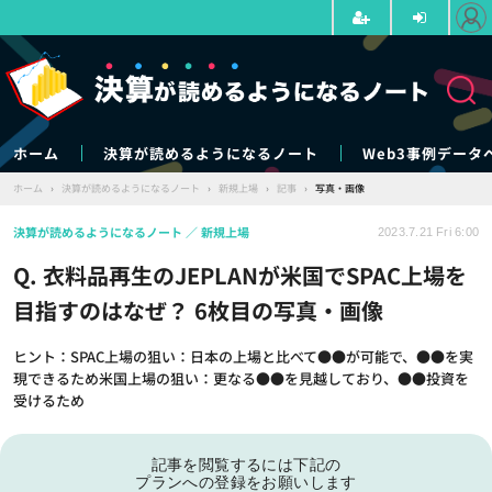
ホーム
決算が読めるようになるノート
Web3事例データ
ホーム
›
決算が読めるようになるノート
›
新規上場
›
記事
›
写真・画像
決算が読めるようになるノート
新規上場
2023.7.21 Fri 6:00
Q. 衣料品再生のJEPLANが米国でSPAC上場を
目指すのはなぜ？ 6枚目の写真・画像
ヒント：SPAC上場の狙い：日本の上場と比べて●●が可能で、●●を実
現できるため米国上場の狙い：更なる●●を見越しており、●●投資を
受けるため
記事を閲覧するには下記の
プランへの登録をお願いします