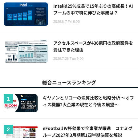
Intelは25%成長で15年ぶりの高成長！AI
ブームの中で特に伸びた事業は？
2026.8.7 Fri 6:00
アクセルスペースが436億円の政府案件を
受注できた理由
2026.7.28 Tue 9:00
総合ニュースランキング
キヤノンとリコーの決算比較と戦略分析 ～オフ
ィス機器2大企業の現在と今後の展望～
eFootball W杯効果で全事業が躍進 コナミグ
ループ2027年3月期第1四半期決算を解説