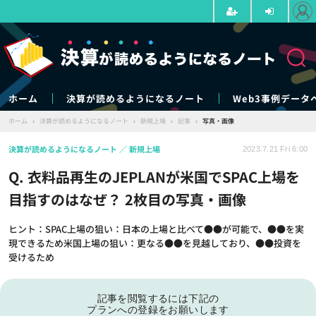
ホーム
決算が読めるようになるノート
Web3事例データ
ホーム
›
決算が読めるようになるノート
›
新規上場
›
記事
›
写真・画像
決算が読めるようになるノート
新規上場
2023.7.21 Fri 6:00
Q. 衣料品再生のJEPLANが米国でSPAC上場を
目指すのはなぜ？ 2枚目の写真・画像
ヒント：SPAC上場の狙い：日本の上場と比べて●●が可能で、●●を実
現できるため米国上場の狙い：更なる●●を見越しており、●●投資を
受けるため
記事を閲覧するには下記の
プランへの登録をお願いします