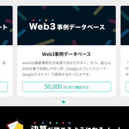
Web3事例データベース
決
web3の最新事例を日本語で分かりやすく、かつ、皆さん
「
のお仕事で利用しやすい形（Googleスプレッドシート・
で
Googleスライド）で提供するサービスです。
タ
50,000
円/月で購読する
1
2
3