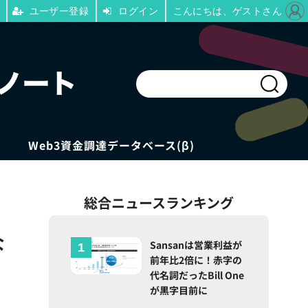
ユーザー登録
ログイン
こんにちは、ゲストさん
Web3資金調達データベース(β)
総合ニュースランキング
な
Sansanは営業利益が
前年比2倍に！赤字の
代名詞だったBill One
が黒字目前に