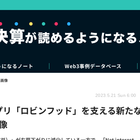
うになるノート
Web3事例データベース
・画像
2023.5.21 Sun 6:00
アプリ「ロビンフッド」を支える新た
像
引連動収益）」が右肩下がりに減少している一方で、「Net interest