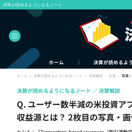
決算が読めるようになるノート
ホーム
決算が読めるよ
ホーム
›
決算が読めるようになるノート
›
決算解説
›
記事
›
写真
決算が読めるようになるノート
決算解説
Q. ユーザー数半減の米投資
収益源とは？ 2枚目の写真・画
ヒント：「Transaction-based revenues（取