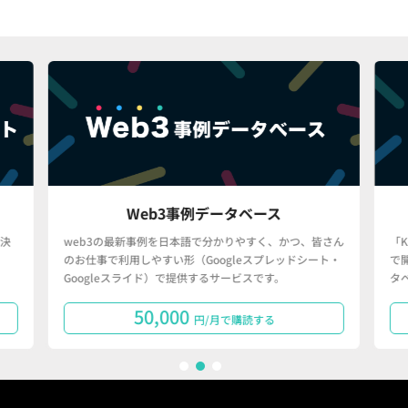
Web3事例データベース
決
web3の最新事例を日本語で分かりやすく、かつ、皆さん
「
のお仕事で利用しやすい形（Googleスプレッドシート・
で
Googleスライド）で提供するサービスです。
タ
50,000
円/月で購読する
1
2
3