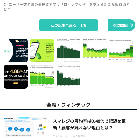
Q. ユーザー数半減の米投資アプリ「ロビンフッド」を支える新たな収益源と
は？
この記事へ戻る
1/8
次の画像
金融・フィンテック
スマレジの解約率は0.48%で記録を更
新！顧客が離れない理由とは？
2026.6.30 Tue 16:00