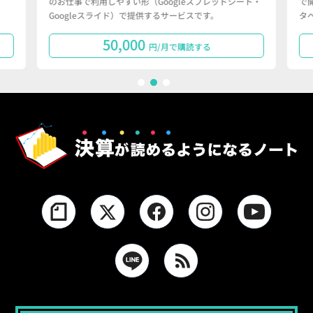
のお仕事で利用しやすい形（Googleスプレッドシート・
で
Googleスライド）で提供するサービスです。
タ
50,000
円/月で購読する
1
2
3