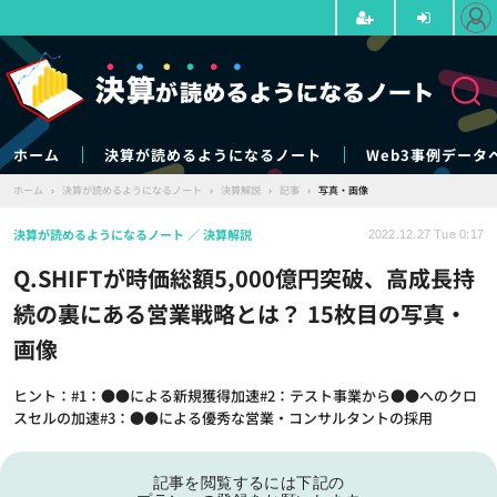
ホーム
決算が読めるようになるノート
Web3事例データ
ホーム
›
決算が読めるようになるノート
›
決算解説
›
記事
›
写真・画像
決算が読めるようになるノート
決算解説
2022.12.27 Tue 0:17
Q.SHIFTが時価総額5,000億円突破、高成長持
続の裏にある営業戦略とは？ 15枚目の写真・
画像
ヒント：#1：●●による新規獲得加速#2：テスト事業から●●へのクロ
スセルの加速#3：●●による優秀な営業・コンサルタントの採用
記事を閲覧するには下記の