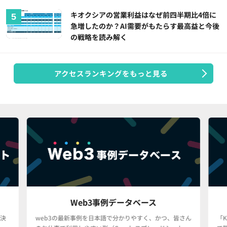
キオクシアの営業利益はなぜ前四半期比4倍に
急増したのか？AI需要がもたらす最高益と今後
の戦略を読み解く
アクセスランキングをもっと見る
Web3事例データベース
決
web3の最新事例を日本語で分かりやすく、かつ、皆さん
「