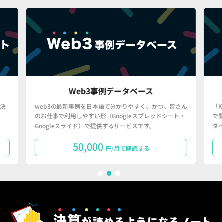
Web3事例データベース
決
web3の最新事例を日本語で分かりやすく、かつ、皆さん
「
のお仕事で利用しやすい形（Googleスプレッドシート・
で
Googleスライド）で提供するサービスです。
タ
50,000
円/月で購読する
1
2
3