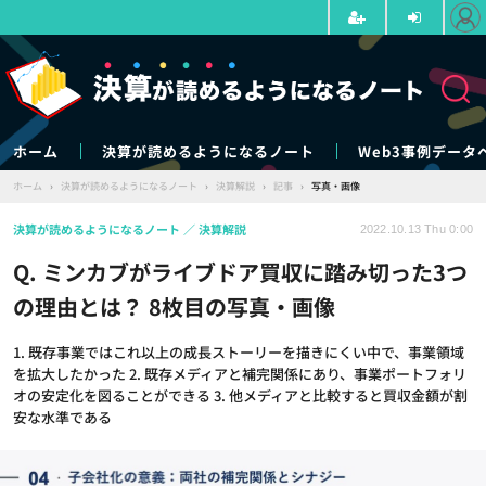
ホーム
決算が読めるようになるノート
Web3事例データ
ホーム
›
決算が読めるようになるノート
›
決算解説
›
記事
›
写真・画像
決算が読めるようになるノート
決算解説
2022.10.13 Thu 0:00
Q. ミンカブがライブドア買収に踏み切った3つ
の理由とは？ 8枚目の写真・画像
1. 既存事業ではこれ以上の成長ストーリーを描きにくい中で、事業領域
を拡大したかった 2. 既存メディアと補完関係にあり、事業ポートフォリ
オの安定化を図ることができる 3. 他メディアと比較すると買収金額が割
安な水準である