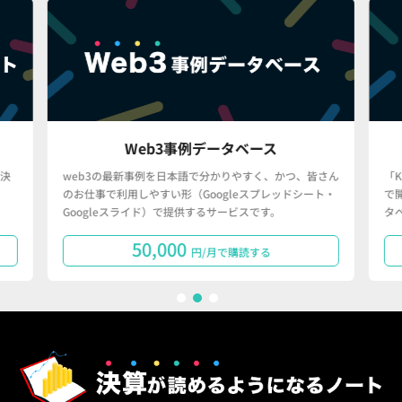
Web3事例データベース
決
web3の最新事例を日本語で分かりやすく、かつ、皆さん
「
のお仕事で利用しやすい形（Googleスプレッドシート・
で
Googleスライド）で提供するサービスです。
タ
50,000
円/月で購読する
1
2
3