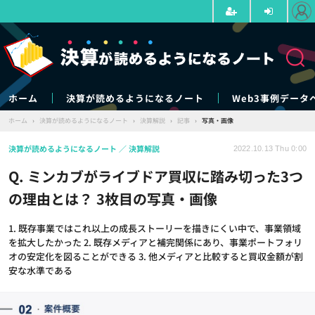
ホーム
決算が読めるようになるノート
Web3事例データ
ホーム
›
決算が読めるようになるノート
›
決算解説
›
記事
›
写真・画像
決算が読めるようになるノート
決算解説
2022.10.13 Thu 0:00
Q. ミンカブがライブドア買収に踏み切った3つ
の理由とは？ 3枚目の写真・画像
1. 既存事業ではこれ以上の成長ストーリーを描きにくい中で、事業領域
を拡大したかった 2. 既存メディアと補完関係にあり、事業ポートフォリ
オの安定化を図ることができる 3. 他メディアと比較すると買収金額が割
安な水準である