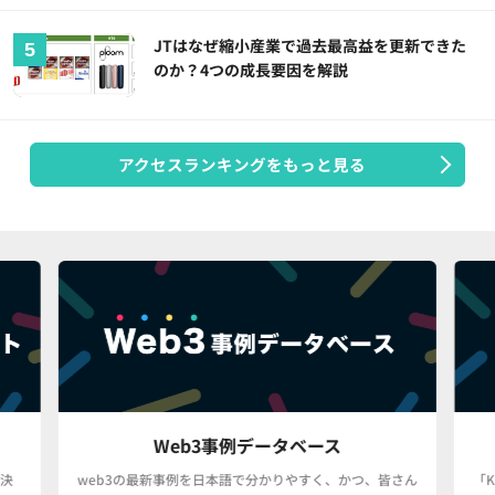
JTはなぜ縮小産業で過去最高益を更新できた
のか？4つの成長要因を解説
アクセスランキングをもっと見る
Web3事例データベース
決
web3の最新事例を日本語で分かりやすく、かつ、皆さん
「