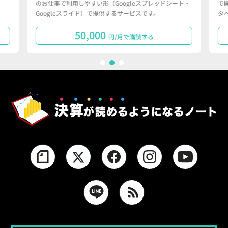
のお仕事で利用しやすい形（Googleスプレッドシート・
で
Googleスライド）で提供するサービスです。
タ
50,000
円/月で購読する
1
2
3