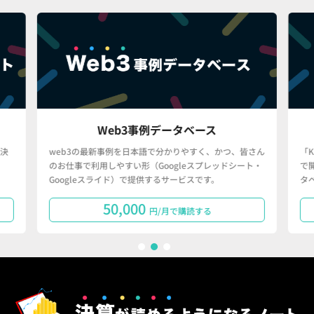
Web3事例データベース
決
web3の最新事例を日本語で分かりやすく、かつ、皆さん
「
のお仕事で利用しやすい形（Googleスプレッドシート・
で
Googleスライド）で提供するサービスです。
タ
50,000
円/月で購読する
1
2
3