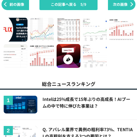
前の画像
この記事へ戻る
5/9
次の画像
総合ニュースランキング
Intelは25%成長で15年ぶりの高成長！AIブー
ムの中で特に伸びた事業は？
Q. アパレル業界で異例の粗利率73%、TENTIA
Lの高粗利を支える3つの要因とは？