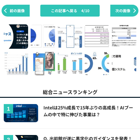
前の画像
この記事へ戻る
4/10
次の画像
総合ニュースランキング
Intelは25%成長で15年ぶりの高成長！AIブー
ムの中で特に伸びた事業は？
Q. 出前館が遂に黒字化のガイダンスを発表！