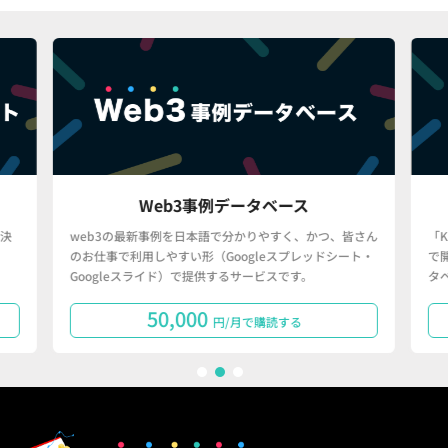
Web3事例データベース
決
web3の最新事例を日本語で分かりやすく、かつ、皆さん
「
のお仕事で利用しやすい形（Googleスプレッドシート・
で
Googleスライド）で提供するサービスです。
タ
50,000
円/月で購読する
1
2
3