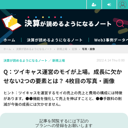
ホーム
決算が読めるようになるノート
Web3事例データ
ホーム
›
決算が読めるようになるノート
›
新規上場
›
記事
›
写真・画像
決算が読めるようになるノート
新規上場
2022.4.14 Thu 0:00
Q：ツイキャス運営のモイが上場。成長に欠か
せない2つの要素とは？ 4枚目の写真・画像
ヒント：ツイキャスを運営するモイの売上の売上と費用の構成には特徴
があります。●●機能を強化して売上を伸ばすことと、●●手数料の削
減が今後の成長には欠かせません。
記事を閲覧するには下記の
プランへの登録をお願いします