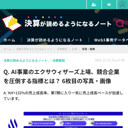
ホーム
決算が読めるようになるノート
Web3事例データ
ホーム
›
決算が読めるようになるノート
›
決算解説
›
記事
›
写真・画像
決算が読めるようになるノート
決算解説
2021.12.23 Thu 0:00
Q. AI事業のエクサウィザーズ上場、競合企業
を圧倒する指標とは？ 6枚目の写真・画像
A. YoY+132%の売上成長率。第7期に入り一気に売上成長ペースが加速し
ています。