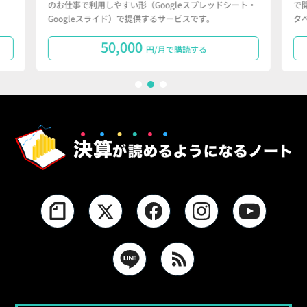
のお仕事で利用しやすい形（Googleスプレッドシート・
で
Googleスライド）で提供するサービスです。
タ
50,000
円/月で購読する
1
2
3