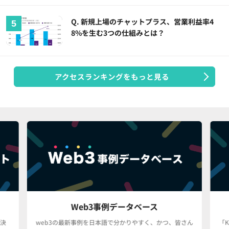
Q. 新規上場のチャットプラス、営業利益率4
8%を生む3つの仕組みとは？
アクセスランキングをもっと見る
Web3事例データベース
決
web3の最新事例を日本語で分かりやすく、かつ、皆さん
「