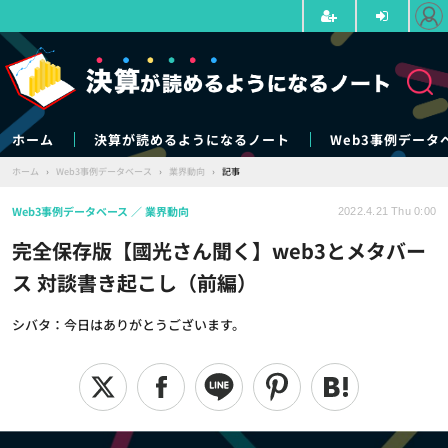
ホーム
決算が読めるようになるノート
Web3事例データ
ホーム
›
Web3事例データベース
›
業界動向
›
記事
Web3事例データベース
業界動向
2022.4.21 Thu 0:00
完全保存版【國光さん聞く】web3とメタバー
ス 対談書き起こし（前編）
シバタ：今日はありがとうございます。