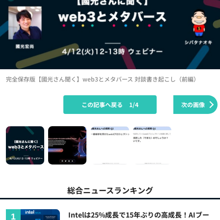
完全保存版【國光さん聞く】web3とメタバース 対談書き起こし（前編）
この記事へ戻る
1/4
次の画像
総合ニュースランキング
Intelは25%成長で15年ぶりの高成長！AIブー