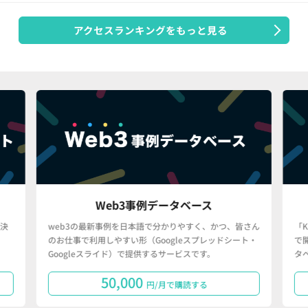
アクセスランキングをもっと見る
Web3事例データベース
決
web3の最新事例を日本語で分かりやすく、かつ、皆さん
「
のお仕事で利用しやすい形（Googleスプレッドシート・
で
Googleスライド）で提供するサービスです。
タ
50,000
円/月で購読する