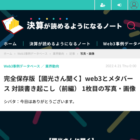
ホーム
決算が読めるようになるノート
Web3事例データ
ホーム
›
Web3事例データベース
›
業界動向
›
記事
›
写真・画像
Web3事例データベース
業界動向
2022.4.21 Thu 0:00
完全保存版【國光さん聞く】web3とメタバー
ス 対談書き起こし（前編） 1枚目の写真・画像
シバタ：今日はありがとうございます。