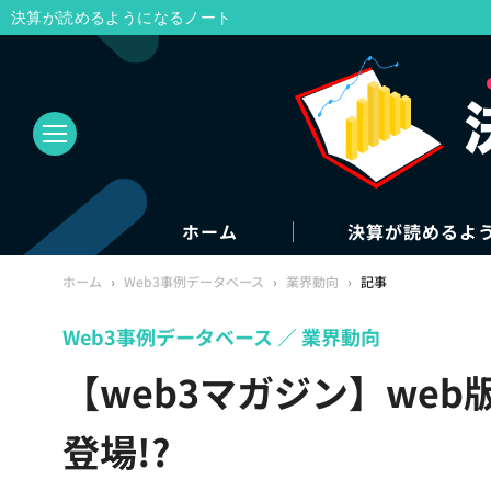
決算が読めるようになるノート
ホーム
決算が読めるよ
ホーム
›
Web3事例データベース
›
業界動向
›
記事
Web3事例データベース
業界動向
【web3マガジン】web版
登場!?