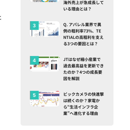
海外売上が急成長して
いる理由とは？
と
Q. アパレル業界で異
例の粗利率73%、TE
NTIALの高粗利を支え
る3つの要因とは？
JTはなぜ縮小産業で
過去最高益を更新でき
たのか？4つの成長要
因を解説
ビックカメラの快進撃
は続くのか？家電か
ら“生活インフラ企
業”へ進化する理由