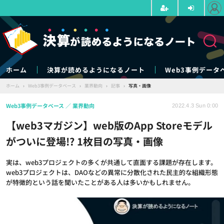
ホーム
決算が読めるようになるノート
Web3事例データ
ホーム
›
Web3事例データベース
›
業界動向
›
記事
›
写真・画像
Web3事例データベース
業界動向
2022.4.3 Sun 0:00
【web3マガジン】web版のApp Storeモデル
がついに登場!? 1枚目の写真・画像
実は、web3プロジェクトの多くが共通して直面する課題が存在します。
web3プロジェクトは、DAOなどの異常に分散化された民主的な組織形態
が特徴的という話を聞いたことがある人は多いかもしれません。