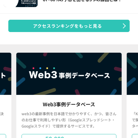
アクセスランキングをもっと見る
Web3事例データベース
決
web3の最新事例を日本語で分かりやすく、かつ、皆さん
「
のお仕事で利用しやすい形（Googleスプレッドシート・
で
Googleスライド）で提供するサービスです。
タ