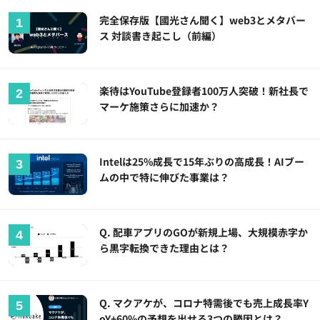
完全保存版【國光さん聞く】web3とメタバー
ス 対談書き起こし（前編）
楽待はYouTube登録者100万人突破！新社長で
マーケ施策さらに加速か？
Intelは25%成長で15年ぶりの高成長！AIブー
ムの中で特に伸びた事業は？
Q. 配車アプリのGOが新規上場、大規模赤字か
ら黒字転換できた理由とは？
Q. マクアケが、コロナ特需後でも売上成長率Y
oY+60%の予想を出せる3つの勝因とは？