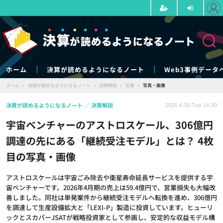
ホーム
決算が読めるようになるノート
Web3事例データ
ホーム
›
決算が読めるようになるノート
›
決算解説
›
記事
›
写真・画像
決算が読めるようになるノート
決算解説
2026.6.30 Tue 14:00
宇宙ベンチャーのアストロスケール、306億円
調達の先にある「継続受注モデル」とは？ 4枚
目の写真・画像
アストロスケールは宇宙ごみ除去や衛星寿命延長サービスを提供する宇
宙ベンチャーです。2026年4月期の売上は59.4億円で、営業損失も大幅改
善しました。同社は単発案件から継続受注モデルへ転換を進め、306億円
を調達して生産設備拡大と「LEXI-P」製造に投資しています。ヒューリ
ックとスカパーJSATが戦略投資家として参画し、安定的な収益モデル構