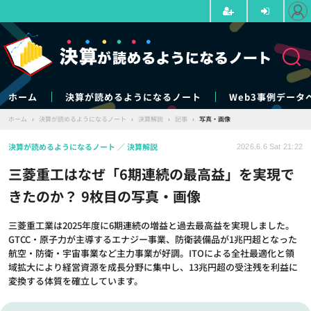
ホーム
決算が読めるようになるノート
Web3事例データ
ホーム
›
決算が読めるようになるノート
›
決算解説
›
記事
›
写真・画像
決算が読めるようになるノート
決算解説
2026.6.6 Sat 21:22
三菱重工はなぜ「6期連続の最高益」を実現で
きたのか？ 9枚目の写真・画像
三菱重工業は2025年度に6期連続の増益と過去最高益を実現しました。
GTCC・原子力が主導するエナジー事業、防衛装備品が1兆円超となった
航空・防衛・宇宙事業など主力事業が好調。ITOによる全社最適化と領
域拡大により経営資源を成長分野に集中し、13兆円超の受注残を利益に
変換する体質を確立しています。