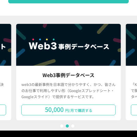
Web3事例データベース
決
web3の最新事例を日本語で分かりやすく、かつ、皆さん
「
のお仕事で利用しやすい形（Googleスプレッドシート・
で
Googleスライド）で提供するサービスです。
タ
50,000
円/月で購読する
1
2
3