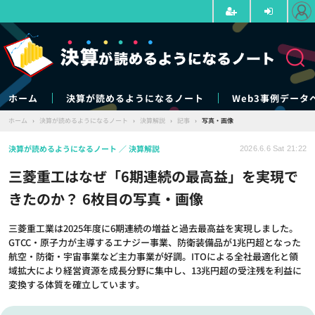
ホーム
決算が読めるようになるノート
Web3事例データ
ホーム
›
決算が読めるようになるノート
›
決算解説
›
記事
›
写真・画像
決算が読めるようになるノート
決算解説
2026.6.6 Sat 21:22
三菱重工はなぜ「6期連続の最高益」を実現で
きたのか？ 6枚目の写真・画像
三菱重工業は2025年度に6期連続の増益と過去最高益を実現しました。
GTCC・原子力が主導するエナジー事業、防衛装備品が1兆円超となった
航空・防衛・宇宙事業など主力事業が好調。ITOによる全社最適化と領
域拡大により経営資源を成長分野に集中し、13兆円超の受注残を利益に
変換する体質を確立しています。