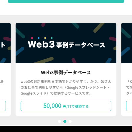
Web3事例データベース
決
web3の最新事例を日本語で分かりやすく、かつ、皆さん
「
のお仕事で利用しやすい形（Googleスプレッドシート・
で
Googleスライド）で提供するサービスです。
タ
50,000
円/月で購読する
1
2
3