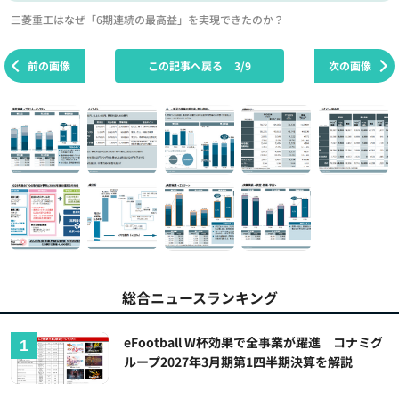
三菱重工はなぜ「6期連続の最高益」を実現できたのか？
前の画像
この記事へ戻る
3/9
次の画像
総合ニュースランキング
eFootball W杯効果で全事業が躍進 コナミグ
ループ2027年3月期第1四半期決算を解説