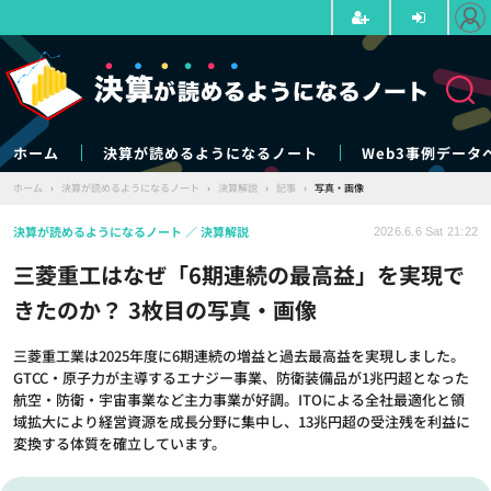
ホーム
決算が読めるようになるノート
Web3事例データ
ホーム
›
決算が読めるようになるノート
›
決算解説
›
記事
›
写真・画像
決算が読めるようになるノート
決算解説
2026.6.6 Sat 21:22
三菱重工はなぜ「6期連続の最高益」を実現で
きたのか？ 3枚目の写真・画像
三菱重工業は2025年度に6期連続の増益と過去最高益を実現しました。
GTCC・原子力が主導するエナジー事業、防衛装備品が1兆円超となった
航空・防衛・宇宙事業など主力事業が好調。ITOによる全社最適化と領
域拡大により経営資源を成長分野に集中し、13兆円超の受注残を利益に
変換する体質を確立しています。