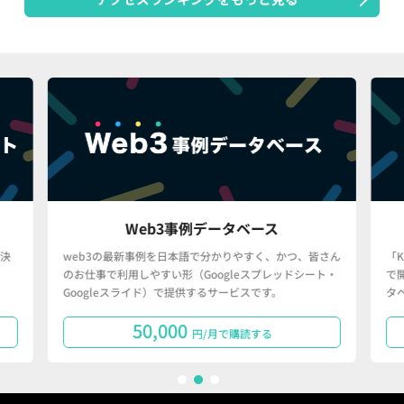
Web3事例データベース
決
web3の最新事例を日本語で分かりやすく、かつ、皆さん
「
のお仕事で利用しやすい形（Googleスプレッドシート・
で
Googleスライド）で提供するサービスです。
タ
50,000
円/月で購読する
1
2
3