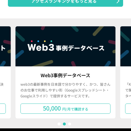
アクセスランキングをもっと見る
Web3事例データベース
決
web3の最新事例を日本語で分かりやすく、かつ、皆さん
「
のお仕事で利用しやすい形（Googleスプレッドシート・
で
Googleスライド）で提供するサービスです。
タ
50,000
円/月で購読する
1
2
3