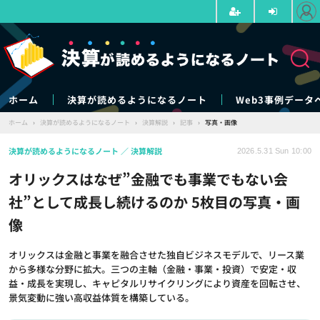
ホーム
決算が読めるようになるノート
Web3事例データ
ホーム
›
決算が読めるようになるノート
›
決算解説
›
記事
›
写真・画像
決算が読めるようになるノート
決算解説
2026.5.31 Sun 10:00
オリックスはなぜ”金融でも事業でもない会
社”として成長し続けるのか 5枚目の写真・画
像
オリックスは金融と事業を融合させた独自ビジネスモデルで、リース業
から多様な分野に拡大。三つの主軸（金融・事業・投資）で安定・収
益・成長を実現し、キャピタルリサイクリングにより資産を回転させ、
景気変動に強い高収益体質を構築している。