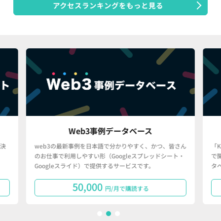
アクセスランキングをもっと見る
Web3事例データベース
決
web3の最新事例を日本語で分かりやすく、かつ、皆さん
「
のお仕事で利用しやすい形（Googleスプレッドシート・
で
Googleスライド）で提供するサービスです。
タ
50,000
円/月で購読する
1
2
3