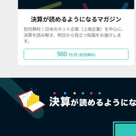
決算が読めるようになるマガジン
初月無料！日米のネット企業（上場企業）を中心に、
決算を読み解き、明日から役立つ知識をお届けしま
す。
980
円/月 (初月無料)