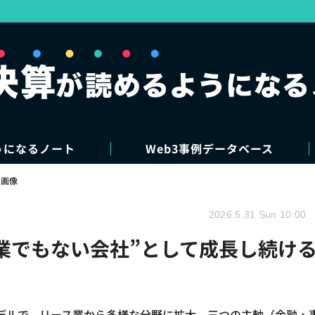
うになるノート
Web3事例データベース
・画像
2026.5.31 Sun 10:00
業でもない会社”として成長し続け
デルで、リース業から多様な分野に拡大。三つの主軸（金融・