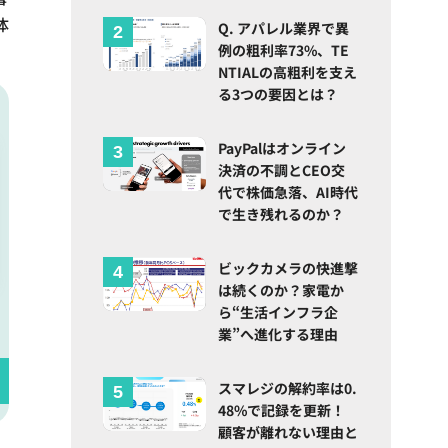
体
Q. アパレル業界で異
例の粗利率73%、TE
NTIALの高粗利を支え
る3つの要因とは？
PayPalはオンライン
決済の不調とCEO交
代で株価急落、AI時代
で生き残れるのか？
ビックカメラの快進撃
は続くのか？家電か
ら“生活インフラ企
業”へ進化する理由
スマレジの解約率は0.
48%で記録を更新！
顧客が離れない理由と