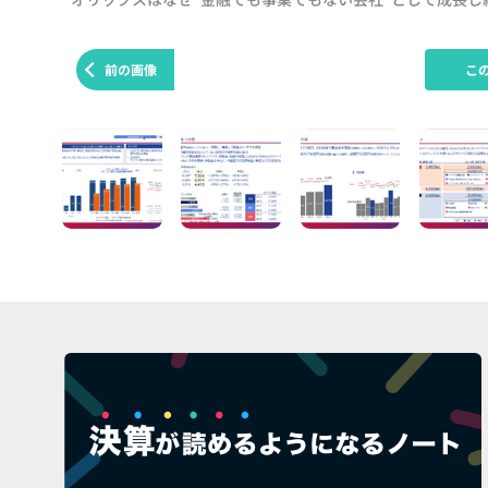
前の画像
こ