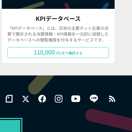
KPIデータベース
「KPIデータベース」とは、日米の主要ネット企業の決
算で開示される決算情報・KPI情報を一元的に収録した
データベースへの閲覧権限を付与するサービスです。
110,000
円/月で購読する