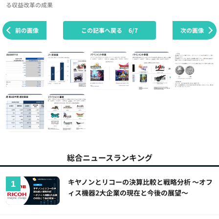
る収益改革の成果
前の画像
この記事へ戻る
6/7
次の画像
総合ニュースランキング
キヤノンとリコーの決算比較と戦略分析 ～オフ
ィス機器2大企業の現在と今後の展望～