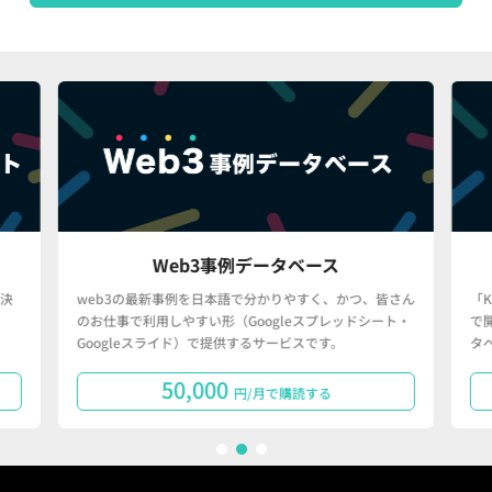
Web3事例データベース
決
web3の最新事例を日本語で分かりやすく、かつ、皆さん
「
のお仕事で利用しやすい形（Googleスプレッドシート・
で
Googleスライド）で提供するサービスです。
タ
50,000
円/月で購読する
1
2
3