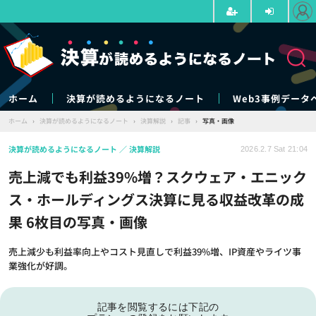
ホーム
決算が読めるようになるノート
Web3事例データ
ホーム
›
決算が読めるようになるノート
›
決算解説
›
記事
›
写真・画像
決算が読めるようになるノート
決算解説
2026.2.7 Sat 21:04
売上減でも利益39%増？スクウェア・エニック
ス・ホールディングス決算に見る収益改革の成
果 6枚目の写真・画像
売上減少も利益率向上やコスト見直しで利益39%増、IP資産やライツ事
業強化が好調。
記事を閲覧するには下記の