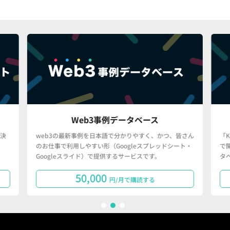
Web3事例データベース
決
web3の最新事例を日本語で分かりやすく、かつ、皆さん
「
のお仕事で利用しやすい形（Googleスプレッドシート・
で
Googleスライド）で提供するサービスです。
タ
50,000
円/月で購読する
1
2
3