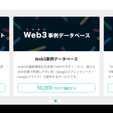
Web3事例データベース
決
web3の最新事例を日本語で分かりやすく、かつ、皆さん
「
のお仕事で利用しやすい形（Googleスプレッドシート・
で
Googleスライド）で提供するサービスです。
タ
50,000
円/月で購読する
1
2
3