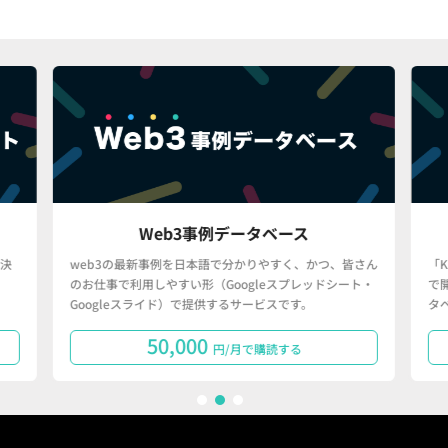
Web3事例データベース
決
web3の最新事例を日本語で分かりやすく、かつ、皆さん
「
のお仕事で利用しやすい形（Googleスプレッドシート・
で
Googleスライド）で提供するサービスです。
タ
50,000
円/月で購読する
1
2
3