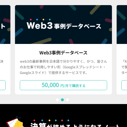
Web3事例データベース
決
web3の最新事例を日本語で分かりやすく、かつ、皆さん
「
のお仕事で利用しやすい形（Googleスプレッドシート・
で
Googleスライド）で提供するサービスです。
タ
50,000
円/月で購読する
1
2
3